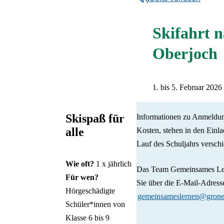
Lernen
Schülerbeförderung
Unser Team
Beratung & Expertise
Über unsere Schule
Unterricht & Förderung
Zeige Unterelement zu Beratung & E
Zeige Unterelement z
Überblick:
Beratung &
Unterrichtszeiten
Gemeinsames Lernen an
Überblick:
Unterricht &
Aktive Eltern
Stellenangebote
Gelände & Räume
Expertise
Skifahrt 
allgemeinen Schulen
Förderung
Offener Ganztag (OGS)
Förderverein
FSJ &
Johann Joseph
Deutsch
Sprachauswahl
Beratungsstelle
Veranstaltungen für
Primarstufe
Krankmeldung &
Bundesfreiwilligendienst
Gronewaldstiftung
Gronewald
Oberjoch
Schließen
Inhalte des Menüs ausblenden
Förderschwerpunkt Hören
Schüler*innen
Beurlaubung
Sekundarstufe I
Praktikum
Kontakt & Anfahrt
und Kommunikation
Veranstaltungen für Eltern
Berufsorientierung
Zurück
Veranstaltungen für
Digitale Tools im
1. bis 5. Februar 2026
Lehrkräfte
Schulalltag
Deutsch
български език
Skispaß für
Informationen zu Anmeldun
English
alle
Kosten, stehen in den Einl
Français
Lauf des Schuljahrs versch
Polski
Română
Wie oft?
1 x jährlich
Русский
Das Team Gemeinsames Ler
Für wen?
Türkçe
Sie über die E-Mail-Adress
Українська
Hörgeschädigte
gemeinsameslernen@grone
Schüler*innen von
Klasse 6 bis 9