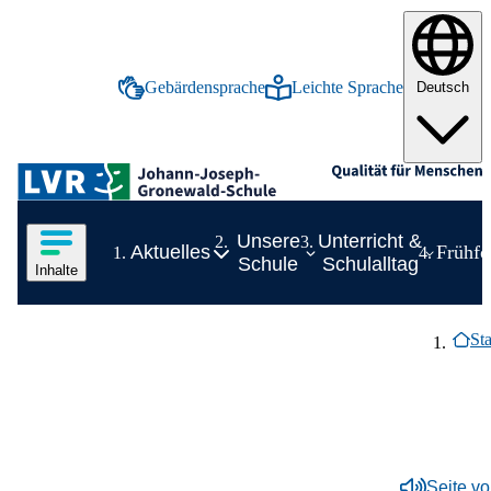
tinhalt springen
Gebärdensprache
Leichte Sprache
Deutsch
Inhalte in deutscher Gebärdensprache anze
Inhalte in leichter Spr
Logo der LVR-Johann-Joseph-Gronewald-Schule
Hauptnavigation
Inhalte des Menüs anzeigen
Unsere
Unterricht &
Aktuelles
Frühfö
Zeige Unterelement zu Aktuelles
Zei
Schule
Schulalltag
Inhalte
Inhaltsmenü
Breadcrumb-
Ende des Seitenheaders.
Aktuelles
Sta
Zeige Unterelement zu Aktuelles
Überblick:
Aktuelles
Unsere Schule
Zeige Unterelement zu Unsere Schule
Überblick:
Unsere Schule
Unterricht & Schulalltag
Termine
Zeige Unterelement zu Unterricht &
Frühförderung
Überblick:
Unterricht &
Unser Profil
Elternbriefe
Zeige Unterelement zu Unser Pro
Schulalltag
Überblick:
Unser
Gemeinsames Lernen
Team
Zeige Unterelement zu Gemeinsame
Zeige Unterelement zu Team
Berichte aus dem Schulleben
Kindergarten
Anmeldung & Hospitation
Überblick:
Überblick:
Gemeinsames
Team
Schulabschlüsse
Profil
Seite vo