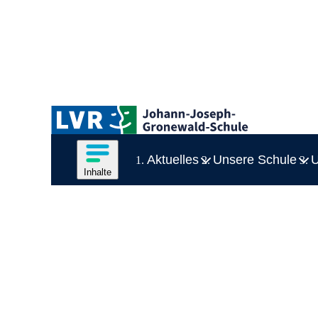
Zum Hauptinhalt springen
Logo der LVR-Johann-Joseph-Gronewald-Schule
Hauptnavigation
Inhalte des Menüs anzeigen
Aktuelles
Unsere Schule
U
Zei
Inhalte
Inhaltsmenü
Ende des Seitenheaders.