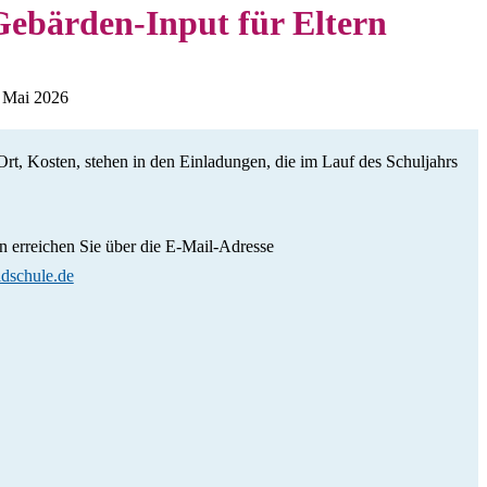
xpertise
Gebärden-Input für Eltern
ung
üler*innen
e
aubung
rn
en und Kommunikation
ndienst
kräfte
 Mai 2026
g
t, Kosten, stehen in den Einladungen, die im Lauf des Schuljahrs
erreichen Sie über die E-Mail-Adresse
dschule.de