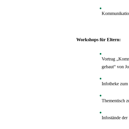
Kommunikations
Workshops für Eltern:
Vortrag „Kommu
gebaut“ von J
Infotheke zu
Thementisch z
Infostände der