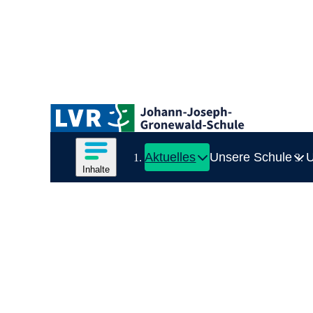
Zum Hauptinhalt springen
Logo der LVR-Johann-Joseph-Gronewald-Schule
Hauptnavigation
Inhalte des Menüs anzeigen
Aktuelles
Unsere Schule
U
Zei
Inhalte
Inhaltsmenü
Ende des Seitenheaders.