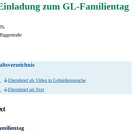
xpertise
 Einladung zum GL-Familientag
ung
üler*innen
e
aubung
rn
en und Kommunikation
ndienst
kräfte
26,
g
Biggestraße
altsverzeichnis
Elternbrief als Video in Gebärdensprache
Elternbrief als Text
xt
milientag